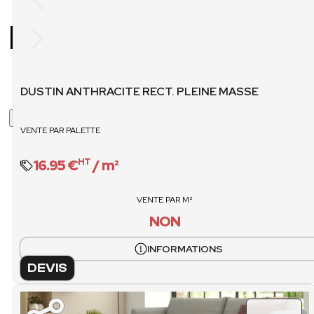
MARGELLE DE PISCINE
RECHERCHER DES
SECOND CHOIX
STOCK
CARTONS / PALETTE
M2 / PALET
DUSTIN ANTHRACITE RECT. PLEINE MASSE
Rechercher
24
47.
×
VENTE PAR PALETTE
VENTE / CARTONS
POIDS PALET
non
16.95 €
/ m²
HT
1093.08 
VENTE / PALET
VENTE PAR M²
NON
O
INFORMATIONS
DEVIS