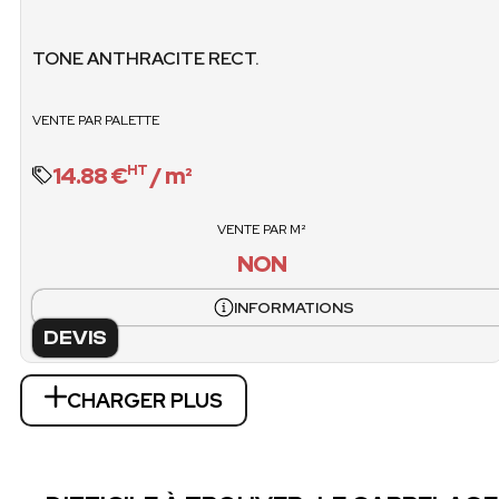
VENTE / CARTONS
POIDS PALET
non
TONE ANTHRACITE RECT.
1093.08 
VENTE / PALET
VENTE PAR PALETTE
O
14.88 €
/ m²
HT
VENTE PAR M²
NON
INFORMATIONS
DEVIS
CHARGER PLUS