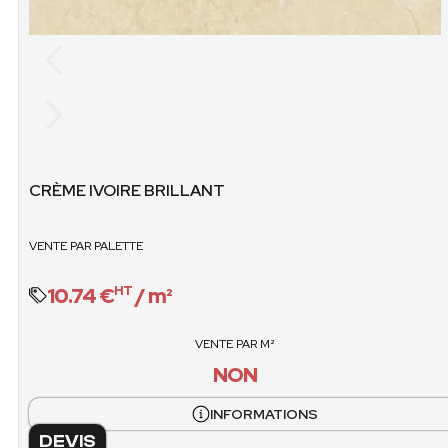
STOCK
CARTONS / PALETTE
M2 / PALET
CRÈME IVOIRE BRILLANT
64
104.
VENTE PAR PALETTE
VENTE / CARTONS
POIDS PALET
non
1676 
10.74 €
/ m²
HT
VENTE / PALET
VENTE PAR M²
O
NON
INFORMATIONS
DEVIS