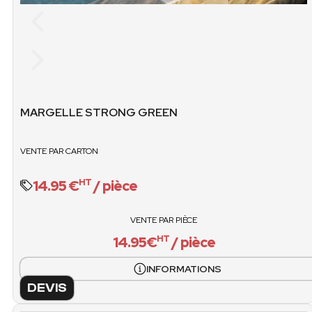
STOCK
MARGELLE STRONG GREEN
VENTE / PIÈCES
PCS / CART
VENTE PAR CARTON
14.95€ / pièce
14.95 €
/ pièce
HT
VENTE / CART
VENTE PAR PIÈCE
O
14.95€
/ pièce
HT
INFORMATIONS
DEVIS