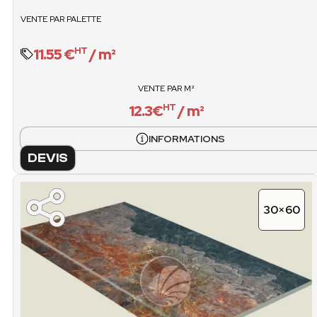
VENTE / PALET
VENTE PAR PALETTE
O
11.55 €
/ m²
HT
VENTE PAR M²
12.3€
/ m²
HT
INFORMATIONS
DEVIS
30×60
FICHE TECHNIQUE