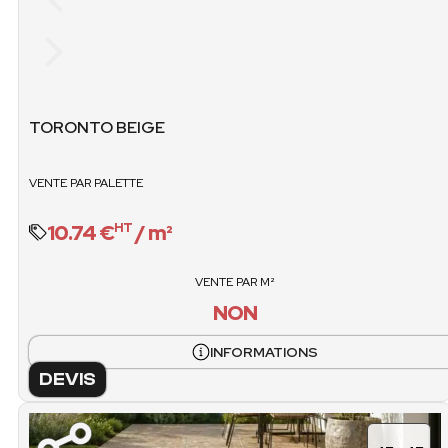
CARTONS / PALETTE
M2 / PALET
48
80.
VENTE / CARTONS
POIDS PALET
non
TORONTO BEIGE
1423.2 
VENTE / PALET
VENTE PAR PALETTE
O
10.74 €
/ m²
HT
VENTE PAR M²
NON
INFORMATIONS
DEVIS