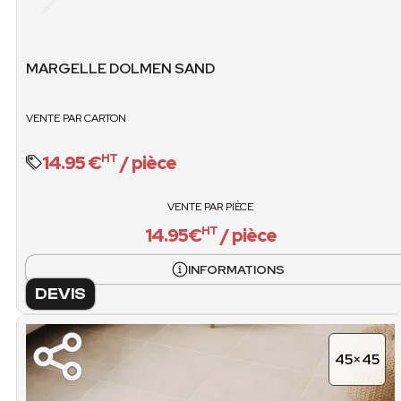
ÉT
JUSQU’À ÉPUISEME
MARGELLE DOLMEN SAND
VENTE PAR CARTON
STOCK
14.95 €
/ pièce
HT
VENTE / PIÈCES
PCS / CART
14.95€ / pièce
VENTE PAR PIÈCE
14.95€
/ pièce
HT
VENTE / CART
INFORMATIONS
O
DEVIS
45×45