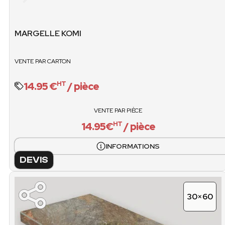
STOCK
MARGELLE KOMI
VENTE / PIÈCES
PCS / CART
VENTE PAR CARTON
14.95€ / pièce
14.95 €
/ pièce
HT
VENTE / CART
O
VENTE PAR PIÈCE
14.95€
/ pièce
HT
INFORMATIONS
DEVIS
30×60