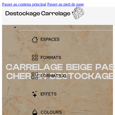
Passer au contenu principal
Passer au pied de page
ESPACES
SALLE DE BAIN
FORMATS
CARRELAGE BEIGE PAS
CUISINE
CHER EN DESTOCKAGE
10×20
FORMATS XL
SOL
15×15
MURAL
30×60
EFFETS
20×20
EXTÉRIEUR
37×75
25×40
IMITATION BETON
COLOURS