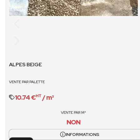
STOCK
CARTONS / PALETTE
M2 / PALET
48
74.
VENTE / CARTONS
POIDS PALET
non
ALPES BEIGE
1337.38 
VENTE / PALET
VENTE PAR PALETTE
O
10.74 €
/ m²
HT
VENTE PAR M²
NON
INFORMATIONS