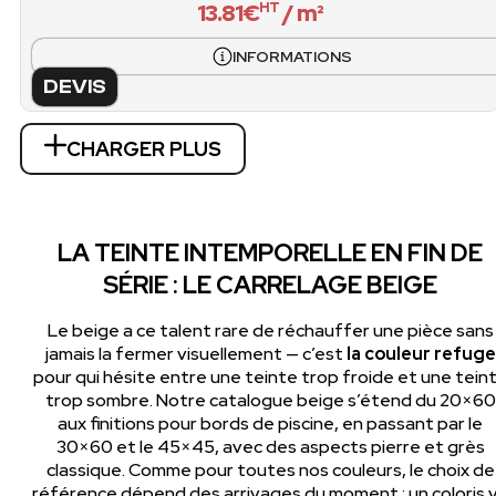
13.81€
/ m²
HT
INFORMATIONS
DEVIS
CHARGER PLUS
LA TEINTE INTEMPORELLE EN FIN DE
SÉRIE : LE CARRELAGE BEIGE
Le beige a ce talent rare de réchauffer une pièce sans
jamais la fermer visuellement — c’est
la couleur refuge
pour qui hésite entre une teinte trop froide et une tein
trop sombre. Notre catalogue beige s’étend du 20×60
aux finitions pour bords de piscine, en passant par le
30×60 et le 45×45, avec des aspects pierre et grès
classique. Comme pour toutes nos couleurs, le choix de
référence dépend des arrivages du moment : un coloris 