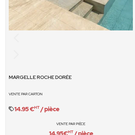
ÉT
JUSQU’À ÉPUISEME
STOCK
MARGELLE ROCHE DORÉE
VENTE / PIÈCES
PCS / CART
VENTE PAR CARTON
14.95€ / pièce
14.95 €
/ pièce
HT
VENTE / CART
O
VENTE PAR PIÈCE
14.95€
/ pièce
HT