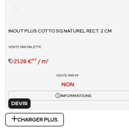
36
25.
VENTE / CARTONS
POIDS PALET
non
INOUT PLUS COTTO SQ NATUREL RECT. 2 CM
1204.32 
VENTE / PALET
VENTE PAR PALETTE
O
21.26 €
/ m²
HT
VENTE PAR M²
NON
INFORMATIONS
DEVIS
CHARGER PLUS