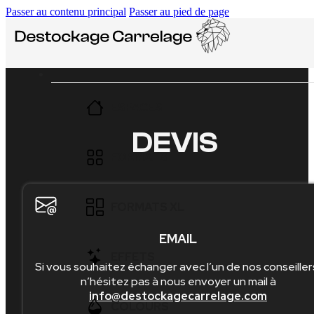
Passer au contenu principal
Passer au pied de page
ESPACES
DEVIS
SALLE DE BAIN
FORMATS
CUISINE
10×20
FORMATS XL
SOL
15×15
EMAIL
MURAL
30×60
EFFETS
Si vous souhaitez échanger avec l’un de nos conseiller
20×20
n’hésitez pas à nous envoyer un mail à
EXTÉRIEUR
37×75
info@destockagecarrelage.com
25×40
IMITATION BETON
COLOURS