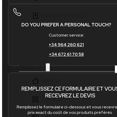
INTÉRIEUR
60×60
25×50
IMITATION BOIS
PISCINE
80×80
BLANC
MODÈLES SPÉCIAUX
30×30
CARREAUX CIMENT
DO YOU PREFER A PERSONAL TOUCH?
100×100
BEIGE
40×40
IMITATION MARBRE
MÉTRO
Customer service:
20×120
GRIS
45×45
BRIQUES PAREMENT
+34 964 260 621
MOSAÏQUE
60×120
NOIR
+34 672 61 70 58
20×60
PIERRE DE BALI
PLINTHES
120×120
PRODUITS
RUSTIQUE
DALLE
GRAND FORMAT
ESPACES
MARGELLE DE PISCINE
REMPLISSEZ CE FORMULAIRE ET VOU
SECOND CHOIX
RECEVREZ LE DEVIS
SALLE DE BAIN
FORMATS
Remplissez le formulaire ci-dessous et vous recevre
CUISINE
prix exact du coût de vos produits préférés.
10×20