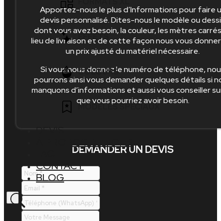
FORMATS XL
Apportez-nous le plus d’Informations pour faire 
SOL
devis personnalisé. Dites-nous le modèle ou dess
15×15
dont vous avez besoin, la couleur, les mètres carrés,
MURAL
30×60
EFFETS
lieu de livraison et de cette façon nous vous donne
20×20
un prix ajusté du matériel nécessaire.
EXTÉRIEUR
37×75
25×40
Si vous nous donnez le numéro de téléphone, no
IMITATION BETON
COLOURS
INTÉRIEUR
pourrons ainsi vous demander quelques détails si n
60×60
manquons d’informations et aussi vous conseiller su
25×50
IMITATION BOIS
que vous pourriez avoir besoin.
PISCINE
80×80
BLANC
MODÈLES SPÉCIAUX
30×30
CARREAUX CIMENT
100×100
BEIGE
DEVIS
40×40
IMITATION MARBRE
MÉTRO
À PROPOS DE NOUS
20×120
DEMANDER UN DEVIS
GRIS
FAQ
45×45
BRIQUES PAREMENT
MOSAÏQUE
CONTACT
60×120
NOIR
BLOG
20×60
PIERRE DE BALI
PLINTHES
120×120
RUSTIQUE
DALLE
GRAND FORMAT